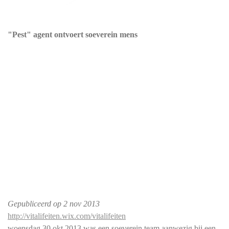
"Pest" agent ontvoert soeverein mens
Gepubliceerd op
2 nov 2013
http://vitalifeiten.wix.com/vitalifeiten
woensdag 30 okt 2013 was een soeverein team aanwezig bij een