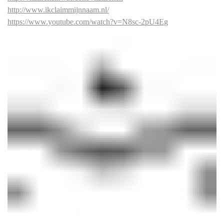
http://www.ikclaimmijnnaam.nl/
https://www.youtube.com/watch?v=N8sc-2pU4Eg