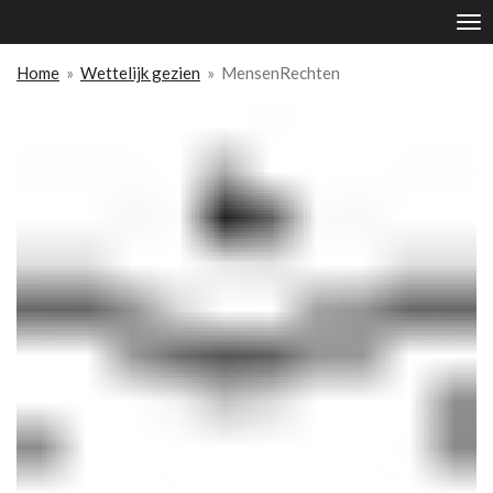
Ga
direct
naar
Home
»
Wettelijk gezien
»
MensenRechten
de
hoofdinhoud