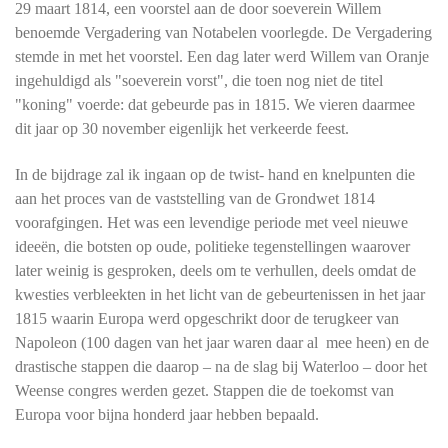
29 maart 1814, een voorstel aan de door soeverein Willem
benoemde Vergadering van Notabelen voorlegde. De Vergadering
stemde in met het voorstel. Een dag later werd Willem van Oranje
ingehuldigd als "soeverein vorst", die toen nog niet de titel
"koning" voerde: dat gebeurde pas in 1815. We vieren daarmee
dit jaar op 30 november eigenlijk het verkeerde feest.
In de bijdrage zal ik ingaan op de twist- hand en knelpunten die
aan het proces van de vaststelling van de Grondwet 1814
voorafgingen. Het was een levendige periode met veel nieuwe
ideeën, die botsten op oude, politieke tegenstellingen waarover
later weinig is gesproken, deels om te verhullen, deels omdat de
kwesties verbleekten in het licht van de gebeurtenissen in het jaar
1815 waarin Europa werd opgeschrikt door de terugkeer van
Napoleon (100 dagen van het jaar waren daar al mee heen) en de
drastische stappen die daarop – na de slag bij Waterloo – door het
Weense congres werden gezet. Stappen die de toekomst van
Europa voor bijna honderd jaar hebben bepaald.