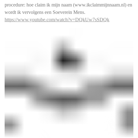
procedure: hoe claim ik mijn naam (www.ikclaimmijnnaam.nl) en
wordt ik vervolgens een Soeverein Mens.
https://www.youtube.com/watch?v=DQkUw7sSDQk