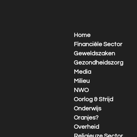
Ga
direct
naar
de
hoofdinhoud
Home
Financiële Sector
Geweldszaken
Gezondheidszorg
Media
Milieu
NWO
Oorlog & Strijd
Onderwijs
Oranjes?
Overheid
Religieuze Sector