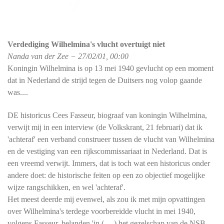
Verdediging Wilhelmina's vlucht overtuigt niet
Nanda van der Zee
− 27/02/01, 00:00
Koningin Wilhelmina is op 13 mei 1940 gevlucht op een moment
dat in Nederland de strijd tegen de Duitsers nog volop gaande
was....
DE historicus Cees Fasseur, biograaf van koningin Wilhelmina,
verwijt mij in een interview (de Volkskrant, 21 februari) dat ik
'achteraf' een verband construeer tussen de vlucht van Wilhelmina
en de vestiging van een rijkscommissariaat in Nederland. Dat is
een vreemd verwijt. Immers, dat is toch wat een historicus onder
andere doet: de historische feiten op een zo objectief mogelijke
wijze rangschikken, en wel 'achteraf'.
Het meest deerde mij evenwel, als zou ik met mijn opvattingen
over Wilhelmina's terdege voorbereidde vlucht in mei 1940,
volgens Fasseur, belanden 'in (. . .) het gezelschap van de NSB-