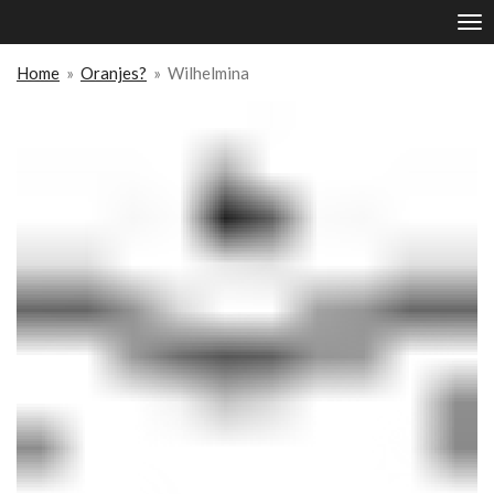
Ga
direct
naar
Home
»
Oranjes?
»
Wilhelmina
de
hoofdinhoud