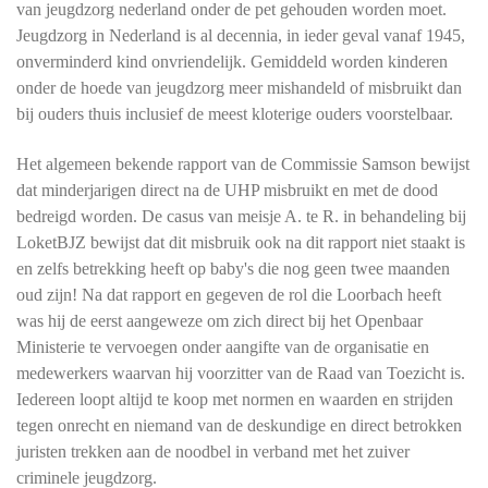
van jeugdzorg nederland onder de pet gehouden worden moet.
Jeugdzorg in Nederland is al decennia, in ieder geval vanaf 1945,
onverminderd kind onvriendelijk. Gemiddeld worden kinderen
onder de hoede van jeugdzorg meer mishandeld of misbruikt dan
bij ouders thuis inclusief de meest kloterige ouders voorstelbaar.
Het algemeen bekende rapport van de Commissie Samson bewijst
dat minderjarigen direct na de UHP misbruikt en met de dood
bedreigd worden. De casus van meisje A. te R. in behandeling bij
LoketBJZ bewijst dat dit misbruik ook na dit rapport niet staakt is
en zelfs betrekking heeft op baby's die nog geen twee maanden
oud zijn! Na dat rapport en gegeven de rol die Loorbach heeft
was hij de eerst aangeweze om zich direct bij het Openbaar
Ministerie te vervoegen onder aangifte van de organisatie en
medewerkers waarvan hij voorzitter van de Raad van Toezicht is.
Iedereen loopt altijd te koop met normen en waarden en strijden
tegen onrecht en niemand van de deskundige en direct betrokken
juristen trekken aan de noodbel in verband met het zuiver
criminele jeugdzorg.