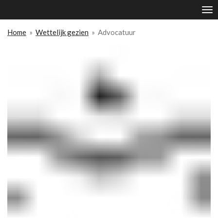
Ga
direct
naar
Home
»
Wettelijk gezien
»
Advocatuur
de
hoofdinhoud