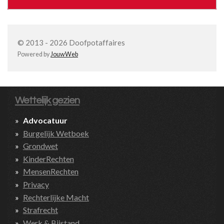
© 2013 - 2026 Doofpotaffaires
Powered by
JouwWeb
Wettelijk gezien
Advocatuur
Burgelijk Wetboek
Grondwet
KinderRechten
MensenRechten
Privacy
Rechterlijke Macht
Strafrecht
Werk & Bijstand