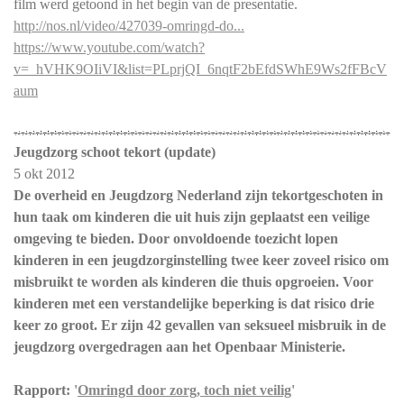
film werd getoond in het begin van de presentatie.
http://nos.nl/video/427039-omringd-do...
https://www.youtube.com/watch?
v=_hVHK9OIiVI&list=PLprjQI_6nqtF2bEfdSWhE9Ws2fFBcV
aum
Jeugdzorg schoot tekort (update)
5 okt 2012
De overheid en Jeugdzorg Nederland zijn tekortgeschoten in
hun taak om kinderen die uit huis zijn geplaatst een veilige
omgeving te bieden. Door onvoldoende toezicht lopen
kinderen in een jeugdzorginstelling twee keer zoveel risico om
misbruikt te worden als kinderen die thuis opgroeien. Voor
kinderen met een verstandelijke beperking is dat risico drie
keer zo groot. Er zijn 42 gevallen van seksueel misbruik in de
jeugdzorg overgedragen aan het Openbaar Ministerie.
Rapport:
'
Omringd door zorg, toch niet veilig
'