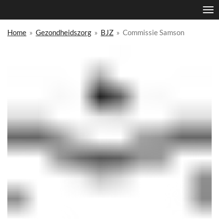
Ga
direct
naar
Home
»
Gezondheidszorg
»
BJZ
»
Commissie Samson
de
hoofdinhoud