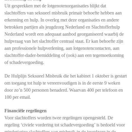
Uit gesprekken met de lotgenotenorganisaties blijkt dat
slachtoffers van seksueel misbruik primair behoefte hebben aan
erkenning en hulp. In overleg met deze organisaties en andere
betrokken partijen als jeugdzorg Nederland en Slachtofferhulp
Nederland wordt een adequaat aanbod georganiseerd waarbij de
hulpvraag van het slachtoffer centraal staat. Er kan behoefte zijn
aan professionele hulpverlening, aan lotgenotencontacten, aan
slachtoffer-dader-bemiddeling of (ook) aan een tegemoetkoming
of schadevergoeding.
De Hulplijn Seksueel Misbruik die het kabinet 1 oktober is gestart
om toegang tot hulp te vereenvoudigen is in de eerste 9 weken
door zo’n 500 personen benaderd. Waarvan 400 per telefoon en
100 per email.
Financiële regelingen
Voor slachtoffers worden twee regelingen opengesteld. De
regeling ‘civiele vordering tot schadevergoeding’ is bedoeld voor
minderjarige slachtoffers van misbruik in de jeugdzorg in de