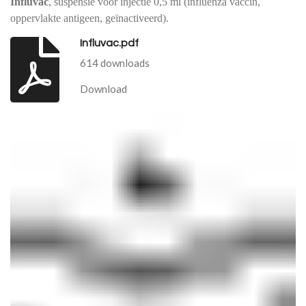
Influvac
, suspensie voor injectie 0,5 ml
(influenza vaccin,
oppervlakte antigeen, geïnactiveerd).
Influvac.pdf
614 downloads
Download