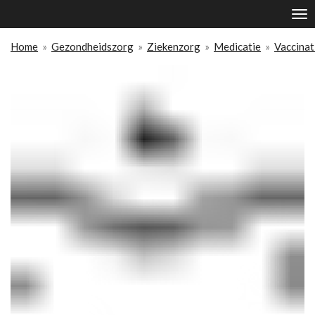
Ga
direct
naar
Home
»
Gezondheidszorg
»
Ziekenzorg
»
Medicatie
»
Vaccinat
de
hoofdinhoud