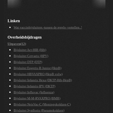
Linken
Wat vaccinbijsluiters -tussen de regels- vertellen..!
Overheidsbijdragen
Uitgaven
(12)
Bijsluiter Act-HIB (Hib)
Bijsluiter Cervarix (HPV)
Bijsluiter DTP (DTP)
Bijsluiter Engerix-B Junior (HepB)
Bijsluiter HBVAXPRO (HepB volw)
Bijsluiter Infanrix Hexa (DKTP-Hib-HepB)
Bijsluiter Infanrix-IPV (DKTP)
Bijsluiter Influvac (Influenza)
Bijsluiter M-M-RVAXPRO (BMR)
Bijsluiter NeisVac-C (Meningokokken-C)
Bijsluiter Synflorix (Pneumokokken)