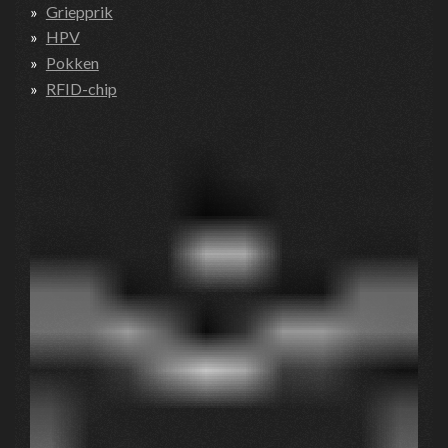
Griepprik
HPV
Pokken
RFID-chip