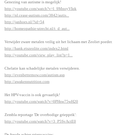
Genezing van autisme is mogelijk!
http://youtube.com/watch?v=l_9MnoyVIqk
http://nl.cease-autism.com/3842/autis...
http://janhoes.nl/?id=54
http://homeopathie-utrecht.nl/t_d_aut...
Verwijder zware metalen veilig uit het lichaam met Zeoliet poeder.
http://hank.etszeolite.com/index2.html
http://youtube.com/view_play_list?p=1...
Chelatie kan schadelijke metalen verwijderen.
http://evenbetternow.com/autism.asp
http://awakennutrition.com
Het HPV-vaccin is ook gevaarlijk!
http://youtube.com/watch?v=0PHsw75wH20
Zembla reportage 'De overbodige griepprik':
http://youtube.com/watch?v=3_P5SvActE0
De fraude achter griepvaccins: