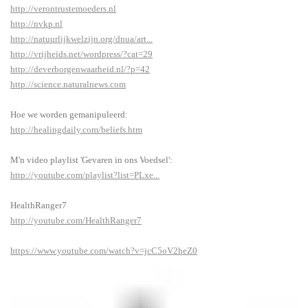
http://verontrustemoeders.nl
http://nvkp.nl
http://natuurlijkwelzijn.org/dnua/art...
http://vrijheids.net/wordpress/?cat=29
http://deverborgenwaarheid.nl/?p=42
http://science.naturalnews.com
Hoe we worden gemanipuleerd:
http://healingdaily.com/beliefs.htm
M'n video playlist 'Gevaren in ons Voedsel':
http://youtube.com/playlist?list=PLxe...
HealthRanger7
http://youtube.com/HealthRanger7
https://www.youtube.com/watch?v=jcC5oV2heZ0