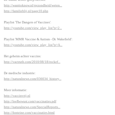
http://wanttoknow.nl/gezondheid/weten...
http://familieblij.nl/page10.php
Playlist 'The Dangers of Vaccines':
http://youtube.com/view_play_list?p=2...
Playlist 'MMR Vaccine & Autism - Dr. Wakefield':
http://youtube.com/view_play_list?p=A...
Het geheim achter vaccins:
http://vactruth.com/2010/08/18/rockef...
De medische industrie:
http://naturalnews.com/036034_history...
Meer informatie:
http://vaccinvrij.nl
http://leefbewust.com/vaccinaties.pdf
http://naturalnews.com/SpecialReports...
http://fonteine.com/vaccinaties.html