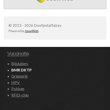
© 2013 - 2026 Doofpotaffaires
Powered by
JouwWeb
Vaccinatie
Bijsluiters
BMR DKTP
Griepprik
HPV
Pokken
RFID-chip