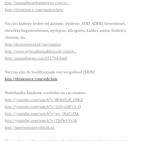
http://naturalhealthstrategies.com/in...
http://thinktwice.com/studies.htm
Vaccins kunnen leiden tot autisme, dyslexie, ADD, ADHD, hersenletsel,
ontwikkelingsstoornissen, epilepsie, allergieën, kanker, astma, diabetes,
obesitas, etc.
http://desireerover.nl/vaccinaties
http://www.wijwordenwakker.org/conten...
http://naturalnews.com/011764.html
Vaccins zijn de hoofdoorzaak van wiegedood (SIDS)!
http://thinktwice.com/sids.htm
Nederlandse kinderen overleden na vaccinaties:
http://youtube.com/watch?v=BDe6LdC1NK4
http://youtube.com/watch?v=1d3ynHFv5_Q
http://youtube.com/watch?v=wv_lKaCifXk
http://youtube.com/watch?v=TIzNef-Ve3k
http://meerwetenoverfreek.nl