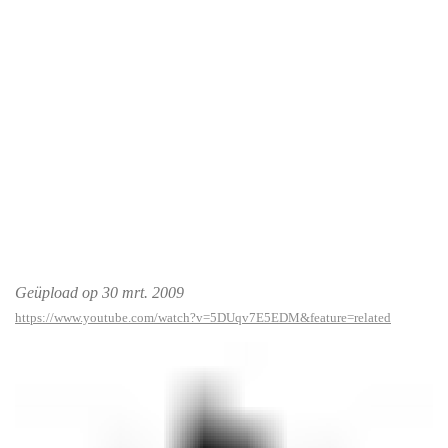
Geüpload op 30 mrt. 2009
https://www.youtube.com/watch?v=5DUqv7E5EDM&feature=related