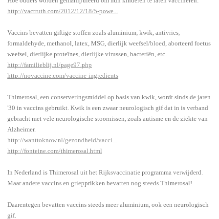
Hoe ouders worden gemanipuleerd om hun kinderen te laten vaccineren:
http://vactruth.com/2012/12/18/5-powe...
Vaccins bevatten giftige stoffen zoals aluminium, kwik, antivries,
formaldehyde, methanol, latex, MSG, dierlijk weefsel/bloed, aborteerd foetus
weefsel, dierlijke proteïnes, dierlijke virussen, bacteriën, etc.
http://familieblij.nl/page97.php
http://novaccine.com/vaccine-ingredients
Thimerosal, een conserveringsmiddel op basis van kwik, wordt sinds de jaren
'30 in vaccins gebruikt. Kwik is een zwaar neurologisch gif dat in is verband
gebracht met vele neurologische stoornissen, zoals autisme en de ziekte van
Alzheimer.
http://wanttoknow.nl/gezondheid/vacci...
http://fonteine.com/thimerosal.html
In Nederland is Thimerosal uit het Rijksvaccinatie programma verwijderd.
Maar andere vaccins en griepprikken bevatten nog steeds Thimerosal!
Daarentegen bevatten vaccins steeds meer aluminium, ook een neurologisch
gif.