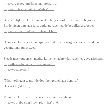
http://argusoog.org/frans-moratorium-...
http://articles.mercola.com/sites/art...
Besmettelijke ziekten namen al af lang vóórdat vaccinaties begonnen.
Epidemieën ontstaan juist onder gevaccineerde bevolkingsgroepen!
http://vaccinationdebate.net/web1.html
De meeste kinderziekten zijn onschadelijk en zorgen voor een sterk en
gezond immuunsysteem.
Steeds meer ouders en medici komen er achter dat vaccines gevaarlijk zijn.
http://theosofie.net/sunrise/sunrise2...
http://vaccinvrij.nl
"Mijn volk gaat te gronde door het gebrek aan kennis."
Hosea 4:6 (NBG51)
Vitamine D3 zorgt voor een sterk immuun systeem!
http://youtube.com/view_play_list?p=6...