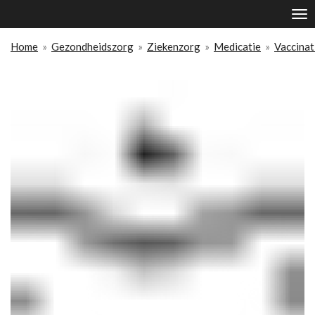
Ga
direct
naar
Home
»
Gezondheidszorg
»
Ziekenzorg
»
Medicatie
»
Vaccinat
de
hoofdinhoud