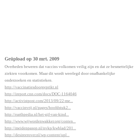
Geüpload op 30 mrt. 2009
Overheden beweren dat vaccins volkomen veilig zijn en dat ze besmettelijke
ziekten voorkomen. Maar dit wordt weerlegd door onafhankelijke
onderzoeken en statistieken.
http://vaccinatiesdoorgeprikt.nl
http://ireport.cnn.com/docs/DOC-1164046
http://activistpost.com/2013/09/22-me...
http://vaccinvrij.nl/pages/hoofdstuk2...
http://earthpedia.nl/het-gif-van-kind...
http://www.wijwordenwakker.org/conten...
http://meidenpasop.nl/nvkp/kwblad/201...
http://desireerover.nl/wp-content/upl...