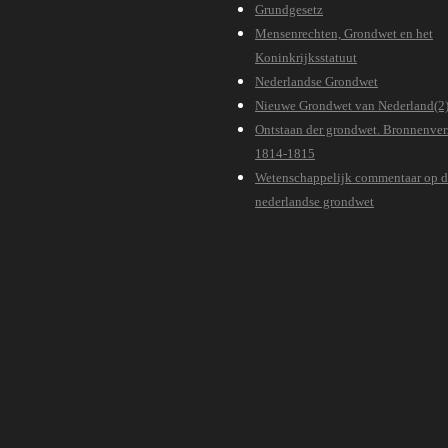
Grundgesetz
Mensenrechten, Grondwet en het
Koninkrijksstatuut
Nederlandse Grondwet
Nieuwe Grondwet van Nederland(2
Ontstaan der grondwet. Bronnenve
1814-1815
Wetenschappelijk commentaar op 
nederlandse grondwet