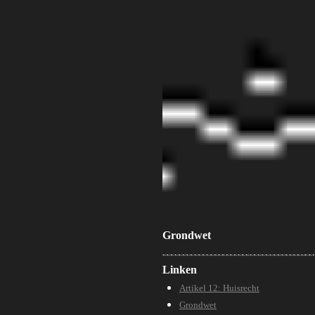
Grondwet
Linken
Artikel 12: Huisrecht
Grondwet