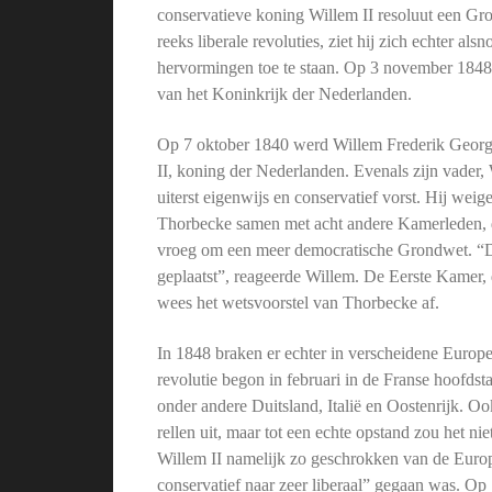
conservatieve koning Willem II resoluut een Gron
reeks liberale revoluties, ziet hij zich echter a
hervormingen toe te staan. Op 3 november 184
van het Koninkrijk der Nederlanden.
Op 7 oktober 1840 werd Willem Frederik Georg
II, koning der Nederlanden. Evenals zijn vader, 
uiterst eigenwijs en conservatief vorst. Hij weig
Thorbecke samen met acht andere Kamerleden
vroeg om een meer democratische Grondwet. “Dit
geplaatst”, reageerde Willem. De Eerste Kamer,
wees het wetsvoorstel van Thorbecke af.
In 1848 braken er echter in verscheidene Europe
revolutie begon in februari in de Franse hoofdsta
onder andere Duitsland, Italië en Oostenrijk. O
rellen uit, maar tot een echte opstand zou het n
Willem II namelijk zo geschrokken van de Europe
conservatief naar zeer liberaal” gegaan was. O