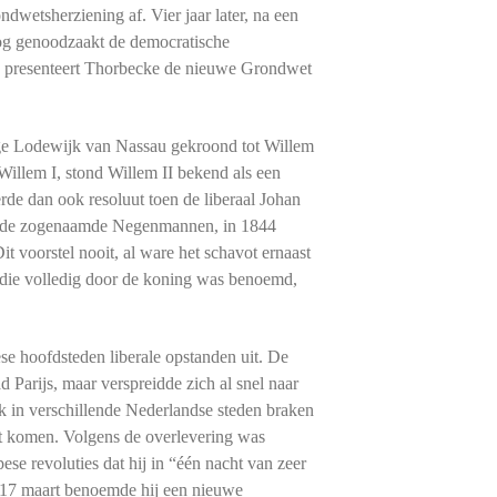
dwetsherziening af. Vier jaar later, na een
lsnog genoodzaakt de democratische
8 presenteert Thorbecke de nieuwe Grondwet
e Lodewijk van Nassau gekroond tot Willem
Willem I, stond Willem II bekend als een
erde dan ook resoluut toen de liberaal Johan
, de zogenaamde Negenmannen, in 1844
 voorstel nooit, al ware het schavot ernaast
 die volledig door de koning was benoemd,
se hoofdsteden liberale opstanden uit. De
d Parijs, maar verspreidde zich al snel naar
ok in verschillende Nederlandse steden braken
iet komen. Volgens de overlevering was
se revoluties dat hij in “één nacht van zeer
p 17 maart benoemde hij een nieuwe