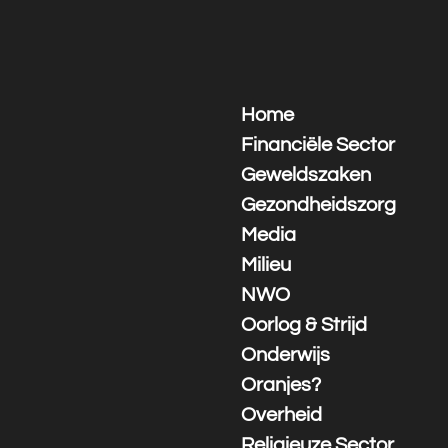
Ga
direct
naar
de
hoofdinhoud
Home
Financiële Sector
Geweldszaken
Gezondheidszorg
Media
Milieu
NWO
Oorlog & Strijd
Onderwijs
Oranjes?
Overheid
Religieuze Sector